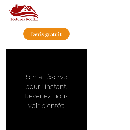
Devis gratuit
Rien à réserver
pour l'instant.
Revenez nous
voir bientôt.