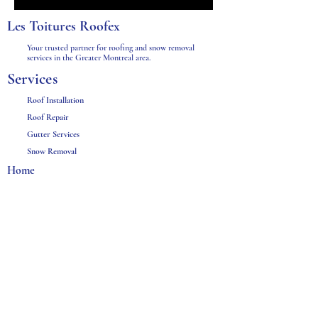
Les Toitures Roofex
Your trusted partner for roofing and snow removal
services in the Greater Montreal area.
Services
Roof Installation
Roof Repair
Gutter Services
Snow Removal
Home
Services
Projects
Contacts
Us
Quick
Links
Toitures ROOFEX
1928 Rue des Pins